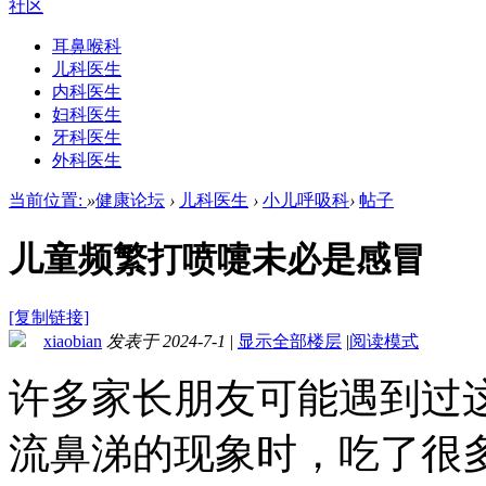
社区
耳鼻喉科
儿科医生
内科医生
妇科医生
牙科医生
外科医生
当前位置:
»
健康论坛
›
儿科医生
›
小儿呼吸科
›
帖子
儿童频繁打喷嚏未必是感冒
[复制链接]
xiaobian
发表于 2024-7-1
|
显示全部楼层
|
阅读模式
许多家长朋友可能遇到过
流鼻涕的现象时，吃了很