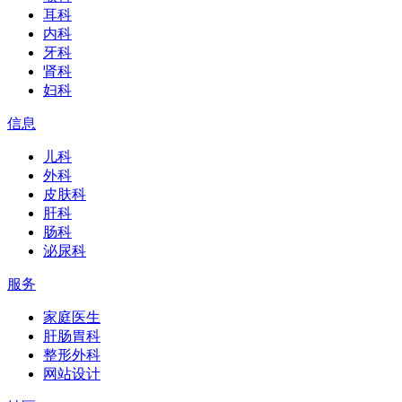
耳科
内科
牙科
肾科
妇科
信息
儿科
外科
皮肤科
肝科
肠科
泌尿科
服务
家庭医生
肝肠胃科
整形外科
网站设计