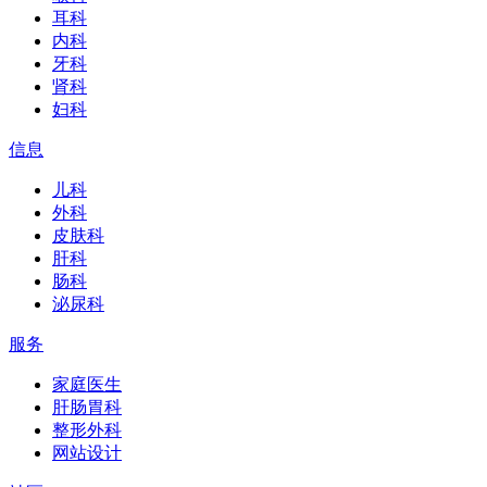
耳科
内科
牙科
肾科
妇科
信息
儿科
外科
皮肤科
肝科
肠科
泌尿科
服务
家庭医生
肝肠胃科
整形外科
网站设计