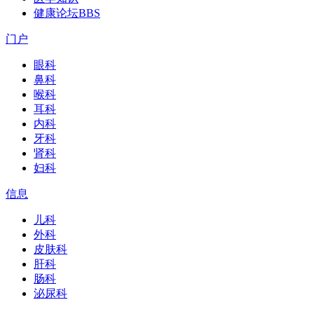
健康论坛
BBS
门户
眼科
鼻科
喉科
耳科
内科
牙科
肾科
妇科
信息
儿科
外科
皮肤科
肝科
肠科
泌尿科