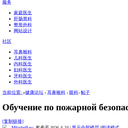
服务
家庭医生
肝肠胃科
整形外科
网站设计
社区
耳鼻喉科
儿科医生
内科医生
妇科医生
牙科医生
外科医生
当前位置:
»
健康论坛
›
耳鼻喉科
›
眼科
›
帖子
Обучение по пожарной безопа
[复制链接]
MfosheBaw
发表于 2026-4-24
|
显示全部楼层
|
阅读模式