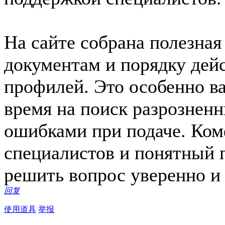
На сайте собрана полезна
документам и порядку дей
профилей. Это особенно ва
время на поиск разрознен
ошибками при подаче. Ко
специалистов и понятный 
решить вопрос уверенно и
回复
使用道具
举报