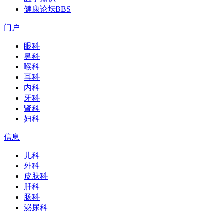
健康论坛
BBS
门户
眼科
鼻科
喉科
耳科
内科
牙科
肾科
妇科
信息
儿科
外科
皮肤科
肝科
肠科
泌尿科