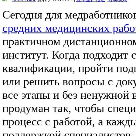
Сегодня для медработнико
средних медицинских рабо
практичном дистанционно
институт. Когда подходит 
квалификации, пройти под
или решить вопросы с док
все этапы и без ненужной
продуман так, чтобы спец
процесс с работой, а каж
поддержкой специалистов.